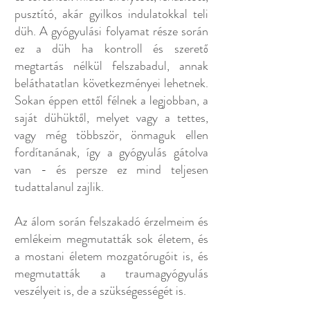
pusztító, akár gyilkos indulatokkal teli
düh. A gyógyulási folyamat része során
ez a düh ha kontroll és szerető
megtartás nélkül felszabadul, annak
beláthatatlan következményei lehetnek.
Sokan éppen ettől félnek a legjobban, a
saját dühüktől, melyet vagy a tettes,
vagy még többször, önmaguk ellen
fordítanának, így a gyógyulás gátolva
van - és persze ez mind teljesen
tudattalanul zajlik.
Az álom során felszakadó érzelmeim és
emlékeim megmutatták sok életem, és
a mostani életem mozgatórugóit is, és
megmutatták a traumagyógyulás
veszélyeit is, de a szükségességét is.