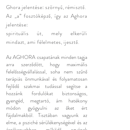
Ghora jelentése: szörnyű, rémisztő.
Az „a” fosztóképző, így az Aghora
jelentése:
spirituális út, mely elkerüli
mindazt, ami félelmetes, ijesztő.
Az AGHORA csapatának minden tagja
arra szerződött, hogy maximális
felelősségvállalással, soha nem szűnő
terápiás önmunkával és folyamatosan
fejlődő szakmai tudással segítse a
hozzánk fordulókat biztonságos,
gyengéd, megtartó, ám hatékony
módon gyógyulni az őket ért
fájdalmakból. Tisztában vagyunk az
elme, a psziché sérülékenységével és az
érzékenyebben működő egyének