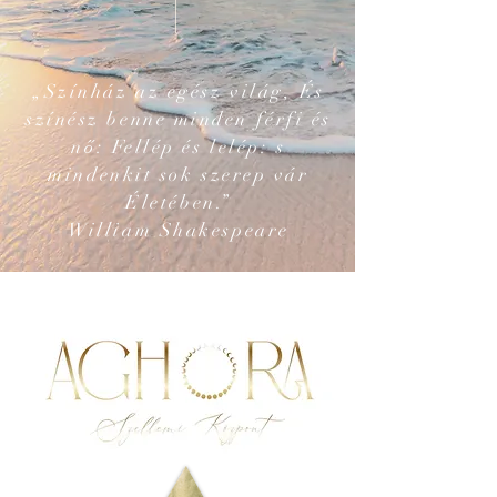
„Színház az egész világ, És
színész benne minden férfi és
nő: Fellép és lelép: s
mindenkit sok szerep vár
Életében.”
William Shakespeare