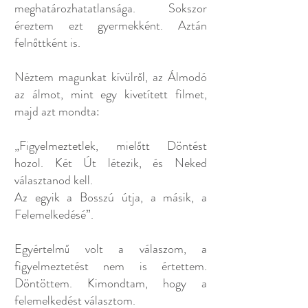
meghatározhatatlansága. Sokszor
éreztem ezt gyermekként. Aztán
felnőttként is.
Néztem magunkat kívülről, az Álmodó
az álmot, mint egy kivetített filmet,
majd azt mondta:
„Figyelmeztetlek, mielőtt Döntést
hozol. Két Út létezik, és Neked
választanod kell.
Az egyik a Bosszú útja, a másik, a
Felemelkedésé”.
Egyértelmű volt a válaszom, a
figyelmeztetést nem is értettem.
Döntöttem.
Kimondtam, hogy a
felemelkedést választom.