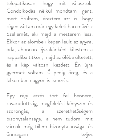
telepatikusan, hogy mit választok.
Gondolkodás nélkül mondtam Igent,
mert örültem, éreztem azt is, hogy
régen vártam már egy keleti harcművész
Szellemét, aki majd a mesterem lesz.
Ekkor az álombeli képen leült az ágyra,
oda, ahonnan éjszakánként kilestem a
nappaliba titkon; majd az ölébe ültetett,
és a kép változni kezdett. Én újra
gyermek voltam. Ő pedig öreg, és a
lelkemben nagyon is ismerős.
Egy régi érzés tört fel bennem,
zavarodottság, megfelelési kényszer és
szorongás, a szerethetőségem
bizonytalansága, a nem tudom, mit
várnak még tőlem bizonytalansága, és
önmagam teljes