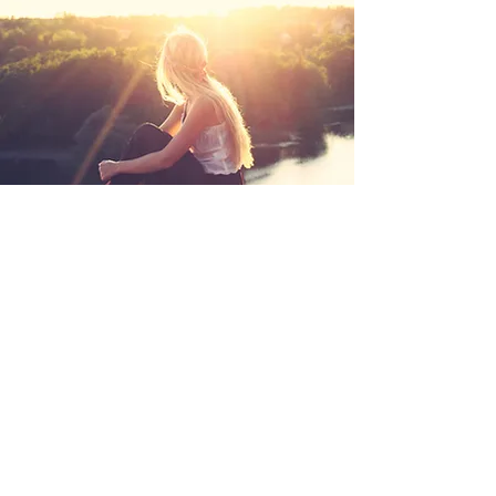
CSALÁDÁLLÍTÁS
Integrál Szemléletű Család-és
Rendszerállítás
Csoportban vagy Egyéniben