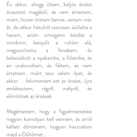
És akkor, ahogy ültem, baljós érzést
árasztott magából, és nem értettem,
miért, hiszen bíztam benne, vártam már
őt, de akkor hátulról szorosan átölelte a
hasam, aztán simogatni kezdte a
combom, benyúlt a ruhám alá,
megszorította a fenekem, és
belecsókolt a nyakamba, a fülembe, és
én undorodtam, és féltem, és nem
értettem, miért tesz velem ilyet, és
akkor ... felismertem ezt az érzést, újra
emlékeztem, régről, mélyről, és
elöntöttek az érzések.
Megértettem, hogy a figyelmeztetést
nagyon komolyan kell vennem, és arról
kellett döntenem, hogyan használom
majd a Dühömet…