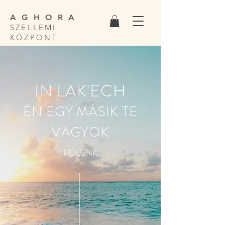
A G H O R A
SZELLEMI
KÖZPONT
IN LAK'ECH
ÉN EGY MÁSIK TE
VAGYOK
RÓLUNK