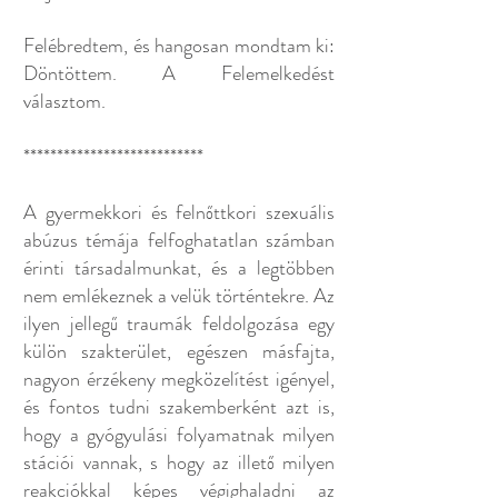
Felébredtem, és hangosan mondtam ki:
Döntöttem. A Felemelkedést
választom.
***************************
A gyermekkori és felnőttkori szexuális
abúzus témája felfoghatatlan számban
érinti társadalmunkat, és a legtöbben
nem emlékeznek a velük történtekre. Az
ilyen jellegű traumák feldolgozása egy
külön szakterület, egészen másfajta,
nagyon érzékeny megközelítést igényel,
és fontos tudni szakemberként azt is,
hogy a gyógyulási folyamatnak milyen
stációi vannak, s hogy az illető milyen
reakciókkal képes végighaladni az