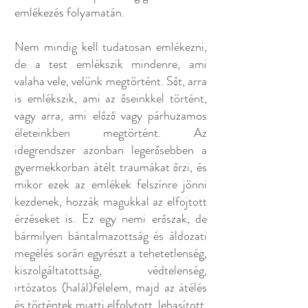
emlékezés folyamatán.
Nem mindig kell tudatosan emlékezni,
de a test emlékszik mindenre, ami
valaha vele, velünk megtörtént. Sőt, arra
is emlékszik, ami az őseinkkel történt,
vagy arra, ami előző vagy párhuzamos
életeinkben megtörtént. Az
idegrendszer azonban legerősebben a
gyermekkorban átélt traumákat őrzi, és
mikor ezek az emlékek felszínre jönni
kezdenek, hozzák magukkal az elfojtott
érzéseket is. Ez egy nemi erőszak, de
bármilyen bántalmazottság és áldozati
megélés során egyrészt a tehetetlenség,
kiszolgáltatottság, védtelenség,
irtózatos (halál)félelem, majd az átélés
és történtek miatti elfolytott, lehasított,