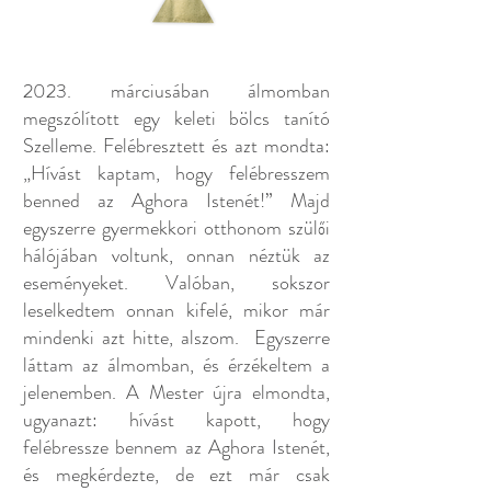
2023. márciusában álmomban
megszólított egy keleti bölcs tanító
Szelleme. Felébresztett és azt mondta:
„Hívást kaptam, hogy felébresszem
benned az Aghora Istenét!” Majd
egyszerre gyermekkori otthonom szülői
hálójában voltunk, onnan néztük az
eseményeket. Valóban, sokszor
leselkedtem onnan kifelé, mikor már
mindenki azt hitte, alszom. Egyszerre
láttam az álmomban, és érzékeltem a
jelenemben. A Mester újra elmondta,
ugyanazt: hívást kapott, hogy
felébressze bennem az Aghora Istenét,
és megkérdezte, de ezt már csak